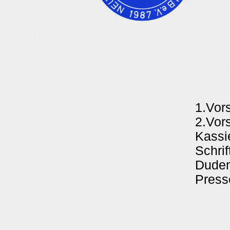
Der Vere
1.Vor
2.Vor
Kassi
Schri
Duden
Press